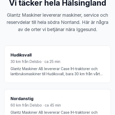
Vi täcker hela
Hälsingland
Glantz Maskiner levererar maskiner, service och
reservdelar till hela södra Norrland. Här är några
av de orter vi betjänar nära
Iggesund
.
Hudiksvall
30
km från Delsbo · ca
25
min
Glantz Maskiner AB levererar Case IH-traktorer och
lantbruksmaskiner till Hudiksvall, bara 30 km från vårt
huvudkontor i Delsbo. Som kuststaden i Hälsingland har
Hudiksvall en stark tradition av både jordbruk och
skogsbruk. Vi erbjuder snabb service och leverans till
hela Hudiksvalls kommun.
Nordanstig
60
km från Delsbo · ca
45
min
Glantz Maskiner AB levererar Case IH-traktorer och