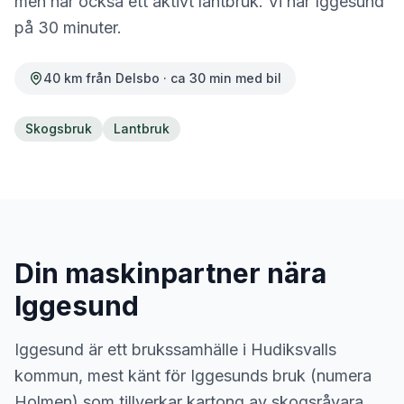
men har också ett aktivt lantbruk. Vi når Iggesund
på 30 minuter.
40
km från Delsbo · ca
30
min med bil
Skogsbruk
Lantbruk
Din maskinpartner nära
Iggesund
Iggesund är ett brukssamhälle i Hudiksvalls
kommun, mest känt för Iggesunds bruk (numera
Holmen) som tillverkar kartong av skogsråvara.