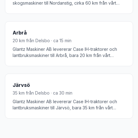
skogsmaskiner till Nordanstig, cirka 60 km från vårt
huvudkontor i Delsbo. Nordanstigs kommun med
centralorten Bergsjö är en skogs- och jordbruksbygd i
norra Hälsingland. Vi når Nordanstig på 45 minuter för
service och leverans.
Arbrå
20
km från Delsbo · ca
15
min
Glantz Maskiner AB levererar Case IH-traktorer och
lantbruksmaskiner till Arbrå, bara 20 km från vårt
huvudkontor i Delsbo. Arbrå är den närmaste orten i
Bollnäs kommun och ett jordbrukssamhälle med aktiv
lantbrukstradition. Vi når Arbrå på bara 15 minuter.
Järvsö
35
km från Delsbo · ca
30
min
Glantz Maskiner AB levererar Case IH-traktorer och
lantbruksmaskiner till Järvsö, bara 35 km från vårt
huvudkontor i Delsbo. Järvsö i Ljusdals kommun är känt
för sitt aktiva jordbruk och sin naturnära livsstil. Vi når
Järvsö på 30 minuter för service och leverans.