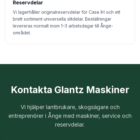
Reservdelar
Vi lagerhåller originalreservdelar för Case IH och ett
brett sortiment universella slitdelar. Beställningar
levereras normalt inom 1–3 arbetsdagar till Ånge-
området.
Kontakta Glantz Maskiner
Vi hjälper lantbrukare, skogsägare och
entreprenörer i
Ånge
med maskiner, service och
reservdelar.