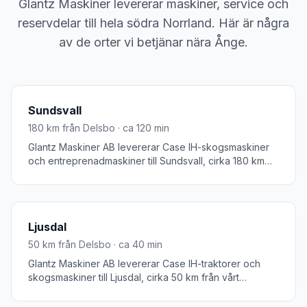
Glantz Maskiner levererar maskiner, service och
reservdelar till hela södra Norrland. Här är några
av de orter vi betjänar nära
Ånge
.
Sundsvall
180
km från Delsbo · ca
120
min
Glantz Maskiner AB levererar Case IH-skogsmaskiner
och entreprenadmaskiner till Sundsvall, cirka 180 km
från vårt huvudkontor i Delsbo. Sundsvall är
Medelpads största stad och ett nav för skogsbruk och
entreprenad i mellersta Norrland. Vi erbjuder
maskinleverans och service till hela
Ljusdal
Sundsvallsregionen.
50
km från Delsbo · ca
40
min
Glantz Maskiner AB levererar Case IH-traktorer och
skogsmaskiner till Ljusdal, cirka 50 km från vårt
huvudkontor i Delsbo. Ljusdal i norra Hälsingland är ett
centrum för skogsbruk med starka traditioner inom