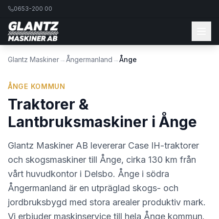
0653-200 00
Glantz Maskiner
→
Ångermanland
→
Ånge
ÅNGE KOMMUN
Traktorer &
Lantbruksmaskiner i
Ånge
Glantz Maskiner AB levererar Case IH-traktorer
och skogsmaskiner till Ånge, cirka 130 km från
vårt huvudkontor i Delsbo. Ånge i södra
Ångermanland är en utpräglad skogs- och
jordbruksbygd med stora arealer produktiv mark.
Vi erbjuder maskinservice till hela Ånge kommun.