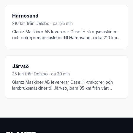
jord- och skogsbruk. Vi når Ljusdal på 40 minuter för
service och rådgivning.
Härnösand
210
km från Delsbo · ca
135
min
Glantz Maskiner AB levererar Case IH-skogsmaskiner
och entreprenadmaskiner till Härnösand, cirka 210 km
från vårt huvudkontor i Delsbo. Härnösand är
residensstaden i Västernorrlands län och har en stark
koppling till skogsbruk och entreprenad. Vi erbjuder
maskinleverans och service till Härnösandsområdet.
Järvsö
35
km från Delsbo · ca
30
min
Glantz Maskiner AB levererar Case IH-traktorer och
lantbruksmaskiner till Järvsö, bara 35 km från vårt
huvudkontor i Delsbo. Järvsö i Ljusdals kommun är känt
för sitt aktiva jordbruk och sin naturnära livsstil. Vi når
Järvsö på 30 minuter för service och leverans.